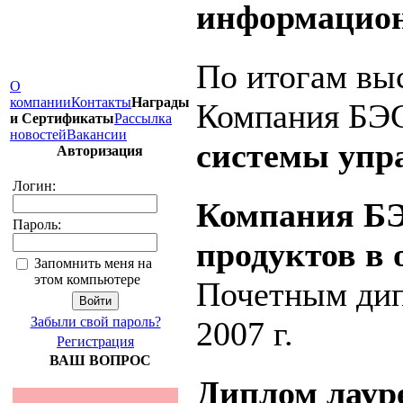
информацио
По итогам вы
О
компании
Контакты
Награды
Компания БЭ
и Сертификаты
Рассылка
новостей
Вакансии
системы упр
Авторизация
Логин:
Компания Б
Пароль:
продуктов в 
Запомнить меня на
этом компьютере
Почетным дипл
Забыли свой пароль?
2007 г.
Регистрация
ВАШ ВОПРОС
Диплом лауре