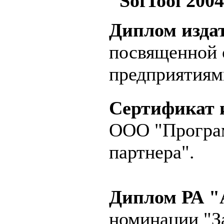
"SofTool 2004
Диплом изда
посвященной 
предприятиям
Сертификат и
ООО "Програм
партнера".
Диплом РА "
номинации "З