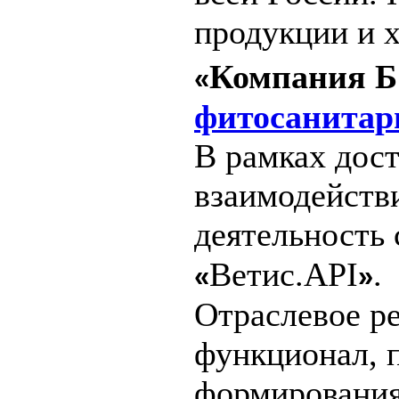
продукции и 
Компания 
«
фитосанитарн
В рамках дос
взаимодейств
деятельность
Ветис.API
.
«
»
Отраслевое 
функционал, 
формирования