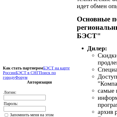
идет обмен оп
Основные п
региональн
БЭСТ"
Дилер:
Скидки
продле
Как стать партнером
БЭСТ на карте
Специа
России
БЭСТ в СНГ
Поиск по
Доступ
городу
Форум
Авторизация
"Компа
самые 
Логин:
информ
Пароль:
програ
архив 
Запомнить меня на этом