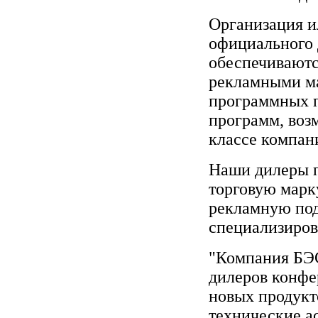
Организация и
официального
обеспечиваютс
рекламными м
программных п
программ, воз
классе компан
Наши дилеры п
торговую марк
рекламную под
специализиров
"Компания БЭС
дилеров конфе
новых продукт
технические а