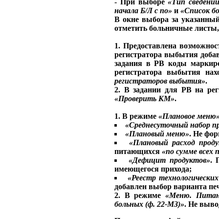
- При выборе
«Тип сведени
начала Б/Л с по»
и
«Список б
В окне выбора за указанный
отметить больничные листы, 
1. Предоставлена возможнос
регистратора выбытия доба
задания в РВ коды маркир
регистратора выбытия нах
регистраторов выбытия»
.
2. В задании для РВ на ре
«Проверить КМ»
.
1. В режиме
«Плановое меню
«Среднесуточный набор п
«Плановый меню»
. Не фор
«Плановый расход прод
питающихся
«по сумме всех 
«Дефицит продуктов»
. 
имеющегося прихода;
«Реестр технологически
добавлен выбор варианта пе
2. В режиме
«Меню. Питан
больных (ф. 22-МЗ)»
. Не выво