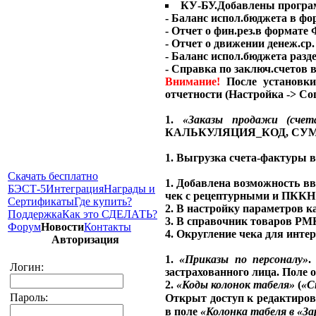
КУ-БУ.Добавлены програ
- Баланс испол.бюджета в ф
- Отчет о фин.рез.в формате
- Отчет о движении денеж.ср
- Баланс испол.бюджета раз
- Справка по заключ.счетов
Внимание!
После установк
отчетности (Настройка -> Со
1.
«Заказы продажи (счет
КАЛЬКУЛЯЦИЯ_КОД, СУ
1. Выгрузка счета-фактуры 
Скачать бесплатно
1. Добавлена возможность в
БЭСТ-5
Интеграция
Награды и
чек с рецептурными и ПККН 
Сертификаты
Где купить?
2. В настройку параметров к
Поддержка
Как это СДЕЛАТЬ?
3. В справочник товаров РМ
Форум
Новости
Контакты
4. Округление чека для интер
Авторизация
1.
«Приказы по персоналу»
.
Логин:
застрахованного лица. Поле 
2.
«Коды колонок табеля»
(
«С
Пароль:
Открыт доступ к редактиров
в поле
«Колонка табеля в
«За