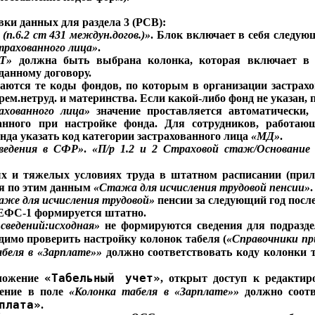
вки данных для раздела 3 (РСВ):
 (п.6.2 ст 431 междун.догов.)»
. Блок включает в себя следу
трахованного лица»
.
Т»
должна быть выбрана колонка, которая включает в с
данному договору.
ются те коды фондов, по которым в организации застрахо
.нетруд. и материнства. Если какой-либо фонд не указан, п
ахованного лица»
значение проставляется автоматически, 
азанного при настройке фонда. Для сотрудников, работ
нда указать код категории застрахованного лица
«МД»
.
ведения в СФР»
.
«П/р 1.2 и 2 Страховой стаж/Основание 
ых и тяжелых условиях труда в штатном расписании (при
ся по этим данным
«Стажа для исчисления трудовой пенсии»
.
же для исчисления трудовой»
пенсии за следующий год после
1 ЕФС-1 формируется штатно.
сведений:исходная»
не формируются сведения для подраздел
димо проверить настройку колонок табеля (
«Справочники п
абеля в
«Зарплате»
»
должно соответствовать коду колонки 
«Табельный учет»
иложение
, открыт доступ к редактир
чение в поле
«Колонка табеля в
«Зарплате»
»
должно соотв
плата»
.