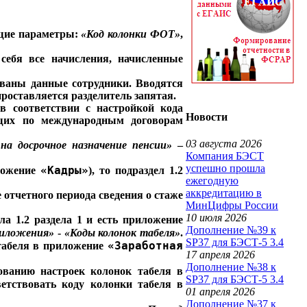
ющие параметры:
«Код колонки ФОТ»
,
ебя все начисления, начисленные
ваны данные сотрудники. Вводятся
роставляется разделитель запятая.
в соответствии с настройкой кода
Новости
ающих по международным договорам
03 августа 2026
на досрочное назначение пенсии»
–
Компания БЭСТ
успешно прошла
«Кадры»
ложение
), то подраздел 1.2
ежегодную
аккредитацию в
 отчетного периода сведения о стаже
МинЦифры России
10 июля 2026
а 1.2 раздела 1 и есть приложение
Дополнение №39 к
риложения»
-
«Коды колонок табеля»
.
SP37 для БЭСТ-5 3.4
«Заработная
табеля в приложение
17 апреля 2026
Дополнение №38 к
ованию настроек колонок табеля в
SP37 для БЭСТ-5 3.4
етствовать коду колонки табеля в
01 апреля 2026
Дополнение №37 к