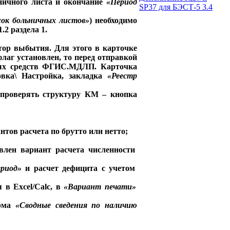
ничного листа и окончание
«Период
SP37 для БЭСТ-5 3.4
ок больничных листов»
) необходимо
2 раздела 1.
тор выбытия. Для этого в карточке
флаг установлен, то перед отправкой
ных средств ФГИС.МДЛП. Карточка
овка\ Настройка, закладка
«Реестр
 проверять структуру КМ – кнопка
нтов расчета по брутто или нетто;
авлен вариант расчета численности
ериод»
и расчет дефицита с учетом
 в Excel/Calc, в
«Вариант печати»
орма
«Сводные сведения по наличию