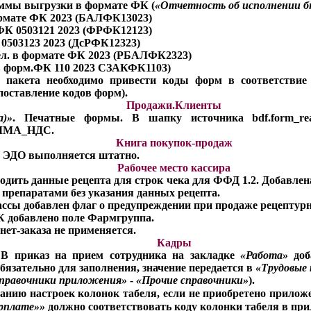
ммы выгрузки в формате ФК (
«Отчетность об исполнении 
ормате ФК 2023 (БАЛФК13023)
 ФК 0503121 2023 (ФРФК12123)
. 0503123 2023 (ДсРФК12323)
дел. в формате ФК 2023 (РБАЛФК2323)
 в форм.ФК 110 2023 СЗАКФК1103)
и пакета необходимо привести коды форм в соответстви
поставление кодов форм).
Продажи.Клиенты
а)»
. Печатные формы. В шапку источника bdf.form_real
ММА_НДС.
Книга покупок-продаж
в ЭДО выполняется штатно.
Рабочее место кассира
водить данные рецепта для строк чека для ФФД 1.2. Добавле
препаратами без указания данных рецепта.
ассы добавлен флаг о предупреждении при продаже рецептурн
К добавлено поле Фармгруппа.
нет-заказа не применяется.
Кадры
 В приказ на прием сотрудника на закладке
«Работа»
доб
обязательно для заполнения, значение передается в
«Трудовые
правочники приложения»
-
«Прочие справочники»
).
анию настроек колонок табеля, если не приобретено прило
рплате»
»
должно соответствовать коду колонки табеля в пр