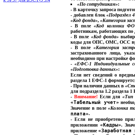
«По сотрудникам»
:
- В карточку запроса подгото
- добавлен блок
«Подраздел 4
«Код фонда»
,
«Категория зас
- В поле
«Код колонки ФО
работникам, работающих по 
- В поле
«Код фонда»
выбира
коды для ОПС, ОМС, ОСС врем
- В поле
«Категория застр
застрахованного лица, ук
необходимо при настройке фо
-
«ЕФС-1 Индивидуальные с
«Подготовка данных»
:
Если нет сведений о вредн
раздела 1 ЕФС-1 формирует
- При наличии данных в
«Ста
для подраздела 1.2 раздела 
-
Внимание!
Если для
«Тип 
«Табельный учет»
необхо
Значение в поле
«Колонка т
плата»
.
- Если не приобретено пр
«Кадры»
приложении
. Зна
«Заработная 
приложение