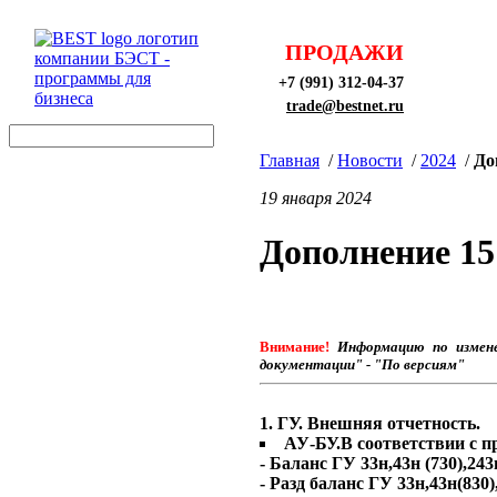
ПРОДАЖИ
+7 (991) 312-04-37
trade@bestnet.ru
Главная
/
Новости
/
2024
/
До
19 января 2024
Дополнение 15
Внимание!
Информацию по измене
документации" - "По версиям"
1. ГУ. Внешняя отчетность.
АУ-БУ.В соответствии с п
- Баланс ГУ 33н,43н (730),243
- Разд баланс ГУ 33н,43н(830