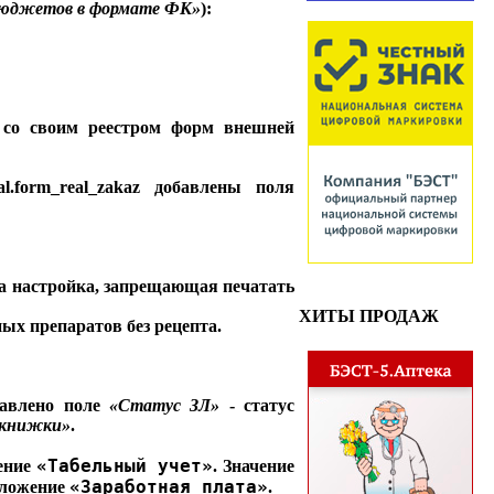
бюджетов в формате ФК»
):
е со своим реестром форм внешней
.form_real_zakaz добавлены поля
на настройка, запрещающая печатать
ХИТЫ ПРОДАЖ
ых препаратов без рецепта.
авлено поле
«Статус ЗЛ»
- статус
 книжки»
.
«Табельный учет»
жение
. Значение
«Заработная плата»
иложение
.