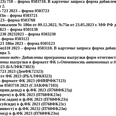
2023) 710 – форма 0503710. В карточке запроса форма добавл
 2.
в 723 2023 – форма 0503723
183н – форма 0503721
 2023– форма 0503768
риказами № 186н от 09.12.2022, №75н от 23.05.2023 г. МФ РФ
2023 – форма 0503130
ф.230 20232023 – форма 0503230
 – форма 0503121
123 186н 2023 – форма 0503123
86н)110 2023 – форма 0503110. В карточке запроса форма доб
ицы 3.
онном виде»
Добавлены программы выгрузки форм отчетност
аммы выгрузки в формате ФК (
«Отчетность автономных и 
2023 (БАЛФК73023)
3723 2023 (ДенФК72323)
рмате ФК 2023 (РБАЛФК8323)
.в формате ФК 2023 (ФИНРФК7123)
тов 0503710 2023 (СЗАКФК7103)
 (прин.доход) в ф.ФК 2023 (П768ФК23д)
 (врем) в ф.ФК 2023 (П768ФК23в)
(гос.задан) в ф.ФК 2023 (П768ФК23з)
 (субсиди) в ф.ФК 2023 (П768ФК23с)
 (инвест) в ф.ФК 20232 (П768ФК23и)
 (мед) в ф.ФК 2023 (П768ФК23м)