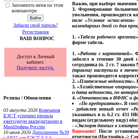
Важно, при выборе значения 
Запомнить меня на этом
3. Формирование больнично
компьютере
увольнения, производится ко
поле
«Условие исчисления»
а
Забыли свой пароль?
календарных дней со дня пр
Регистрация
1.
«Табели рабочего времени»
ВАШ ВОПРОС
форме табеля.
1.
«Работа с картотекой»
. 
Доступ в Личный
заболел в течение 30 дней
кабинет.
сотрудника (п. 2 ст. 7 закона
Получите доступ.
(травма) наступили в тече
также производится коррект
2.
«Платежные ведомости»
.
3.
«Хозяйственные операции
и дата ведомости, по которо
4.
«Отчетность в ИФНС и ф
Релизы / Обновления
«По предприятию»
. В соо
- добавлен новый отчет
«Р
03 августа 2026
Компания
указанных в п. 6.2 ст. 431
БЭСТ успешно прошла
видам (отдельному виду) обя
ежегодную аккредитацию в
-
«Экспорт данных в электро
МинЦифры России
Внимание!
После установк
10 июля 2026
Дополнение №39
отчетности (Настройка -> Со
к SP37 для БЭСТ-5 3.4