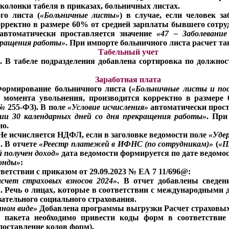
колонки табеля в приказах, больничных листах.
го листа (
«Больничные листы»
) в случае, если человек з
рректно в размере 60% от средней зарплаты бывшего сотрудн
втоматически проставляется значение
«47 – Заболевани
екращения работы»
. При импорте больничного листа расчет т
Табельный учет
. В табеле подразделения добавлена сортировка по должнос
Заработная плата
Формирование больничного листа (
«Больничные листы и по
 с момента увольнения, производится корректно в размер
 № 255-ФЗ). В поле
«Условие исчисления»
автоматически прост
нии 30 календарных дней со дня прекращения работы»
. При
но.
 Не исчисляется НДФЛ, если в заголовке ведомости поле
«Уде
»
. В отчете
«Реестр платежей в ИФНС (по сотрудникам)»
(
«П
й получен доход»
дата ведомости формируется по дате ведомо
онды»
:
тветствии с приказом от 29.09.2023 № ЕА 7 11/696@:
асчет страховых взносов 2024»
. В отчет добавлены сведен
 НК. Речь о лицах, которые в соответствии с международным
зательного социального страхования.
нном виде»
Добавлена программы выгрузки Расчет страховых 
и пакета необходимо привести коды форм в соответстви
поставление кодов форм).