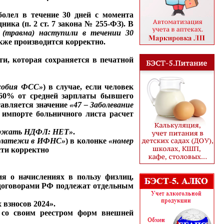
аболел в течение 30 дней с момента
ика (п. 2 ст. 7 закона № 255-ФЗ). В
е (травма) наступили в течении 30
акже производится корректно.
ти, которая сохраняется в печатной
собия ФСС»
) в случае, если человек
е 60% от средней зарплаты бывшего
авляется значение
«47 – Заболевание
 импорте больничного листа расчет
ржать НДФЛ: НЕТ»
.
латежи в ИФНС»
) в колонке
«номер
сти корректно
ия о начислениях в пользу физлиц,
и договорами РФ подлежат отдельным
взносов 2024».
е со своим реестром форм внешней