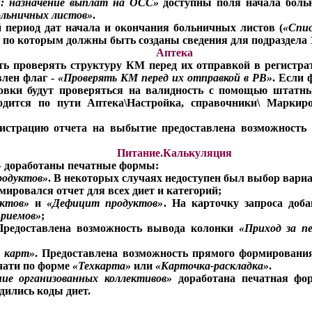
й: назначение выплат на ОСС»
доступны поля начала боль
ольничных листов»
.
 период дат начала и окончания больничных листов (
«Спис
по которым должны быть созданы сведения для подраздела 1.
Аптека
ть проверять структуру КМ перед их отправкой в регистра
влен флаг -
«Проверять КМ перед их отправкой в РВ»
. Если 
овки будут проверяться на валидность с помощью штат
одится по пути Аптека\Настройка, справочники\ Маркир
гистрацию отчета на выбытие предоставлена возможность
Питание.Калькуляция
»
доработаны печатные формы:
родуктов»
. В некоторых случаях недоступен был выбор вариа
мировался отчет для всех диет и категорий;
уктов»
и
«Дефицит продуктов»
. На карточку запроса доб
приемов»
;
Предоставлена возможность вывода колонки
«Приход за п
х карт»
. Предоставлена возможность прямого формирования
чати по форме
«Техкарта»
или
«Карточка-раскладка»
.
ие организованных коллективов»
доработана печатная ф
дились коды диет.