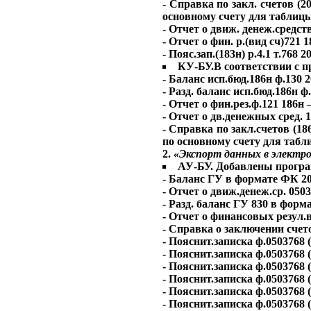
- Справка по закл. счетов (
основному счету для таблицы
- Отчет о движ. денеж.средст
- Отчет о фин. р.(вид сч)721 
- Пояс.зап.(183н) р.4.1 т.768
КУ-БУ.В соответствии с п
- Баланс исп.бюд.186н ф.130 
- Разд. баланс исп.бюд.186н 
- Отчет о фин.рез.ф.121 186н
- Отчет о дв.денежных сред. 
- Справка по закл.счетов (1
по основному счету для табл
2.
«Экспорт данных в электр
АУ-БУ. Добавлены прогр
- Баланс ГУ в формате ФК 
- Отчет о движ.денеж.ср. 050
- Разд. баланс ГУ 830 в фо
- Отчет о финансовых резул
- Справка о заключении сче
- Пояснит.записка ф.0503768
- Пояснит.записка ф.0503768
- Пояснит.записка ф.0503768 
- Пояснит.записка ф.0503768
- Пояснит.записка ф.0503768
- Пояснит.записка ф.0503768