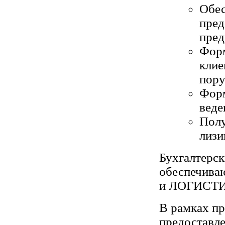
Обес
пред
пред
Форм
клие
пору
Форм
веде
Полу
лизи
Бухгалтерск
обеспечива
и ЛОГИСТИК
В рамках пр
предоставле