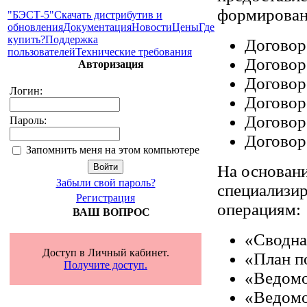
формирован
"БЭСТ-5"
Скачать дистрибутив и
обновления
Документация
Новости
Цены
Где
купить?
Поддержка
Договор
пользователей
Технические требования
Договор
Авторизация
Договор
Логин:
Договор
Договор
Пароль:
Договор
Запомнить меня на этом компьютере
На основан
Забыли свой пароль?
специализир
Регистрация
операциям:
ВАШ ВОПРОС
«Сводна
Доступ в Личный кабинет.
«План п
Получите доступ.
«Ведомос
«Ведомос