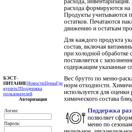
расхода, инвентаризация
расхода формируются на 
Продукты учитываются по
остатков. Печатаются нак
движению и остаткам про
Для каждого продукта ук
состав, включая витамин
при холодной обработке 
поставляется с заполнен
содержащим указанные с
Вес брутто по меню-раск
БЭСТ-
ПИТАНИЕ
Новости
Цены
Где
норм отходности. Химиче
купить?
Поддержка
используется для оценки 
пользователей
химического состава блю
Авторизация
Поддержка ра
Логин:
позволяет сформ
Пароль:
меню по сезонам
недельное, двухнедельное