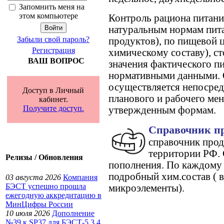
Запомнить меня на
этом компьютере
Контроль рациона питани
натуральным нормам пит
Забыли свой пароль?
продуктов), по пищевой 
Регистрация
химическому составу), с
ВАШ ВОПРОС
значения фактического пи
нормативными данными. 
осуществляется непосред
Доступ в Личный
планового и рабочего мен
кабинет.
Получите доступ.
утвержденным формам.
Справочник пр
справочник прод
территории РФ. 
Релизы / Обновления
пополнения. По каждому
подробный хим.состав ( в
03 августа 2026
Компания
БЭСТ успешно прошла
микроэлементы).
ежегодную аккредитацию в
МинЦифры России
10 июля 2026
Дополнение
№39 к SP37 для БЭСТ-5 3.4