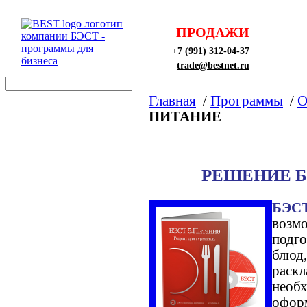
ПРОДАЖИ
+7 (991) 312-04-37
trade@bestnet.ru
Главная
/
Программы
/
О
ПИТАНИЕ
РЕШЕНИЕ Б
БЭСТ
возмо
подго
блюд,
раскл
необх
оформ